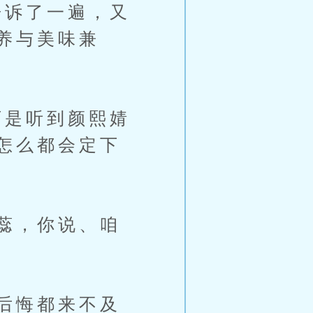
诉了一遍，又
养与美味兼
是听到颜熙婧
怎么都会定下
蕊，你说、咱
后悔都来不及