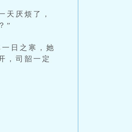
一天厌烦了，
？”
一日之寒，她
开，司韶一定