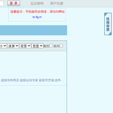
忘记密码
用户注册
温馨提示：手机版同步阅读，请访问网址
m.4g.re
翻页
夜间
夫
超级传奇商店
超级运动专家
超级浮空城
战争天堂
混元道纪
教练万岁
都市全能巨星