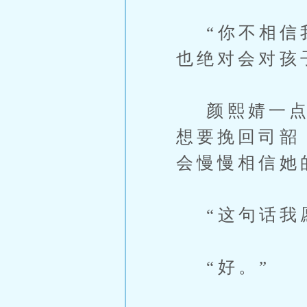
“你不相信我
也绝对会对孩
颜熙婧一点都
想要挽回司韶
会慢慢相信她
“这句话我愿
“好。”