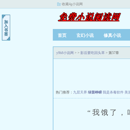
收藏4g小说网
首页
玄幻小说
修真小说
y9h8小说网
>
>
影后要吃回头草
> 第57章
热门推荐：
九层天界
绿茵峥嵘
我是杀毒软件
美
“我饿了，咱