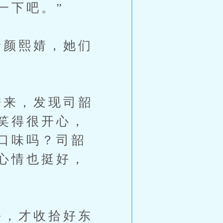
一下吧。”
颜熙婧，她们
来，发现司韶
笑得很开心，
口味吗？司韶
心情也挺好，
，才收拾好东