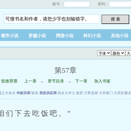
账号：
密码：
搜 索
都市小说
穿越小说
网游小说
科幻小说
其他小说
第57章
投推荐票
上一章
章节目录
下一章
加入书签
←
→
漫之大冬兵
华娱宗师
斩杀
系统供应商
风水大术士
斩邪
万界圣师
大宋将门
大宋好屠
们下去吃饭吧。”