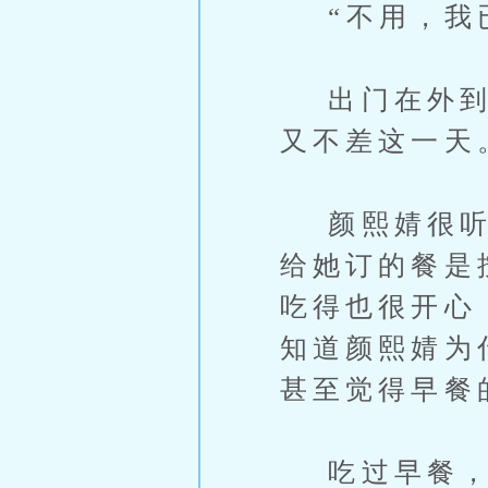
“不用，我已
出门在外到底
又不差这一天
颜熙婧很听话
给她订的餐是
吃得也很开心
知道颜熙婧为
甚至觉得早餐
吃过早餐，两