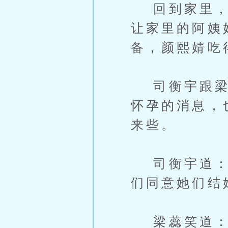
回到家里，司
让家里的阿姨
备，颜熙婧吃
司衡宇跟梁蕊
怀孕的消息，
来些。
司衡宇道：“
们同意她们结
梁蕊笑道：“