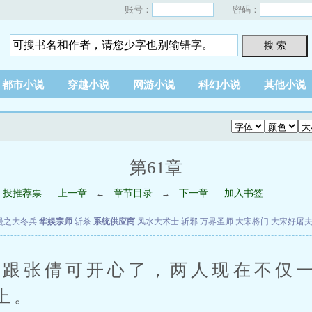
账号：
密码：
搜 索
都市小说
穿越小说
网游小说
科幻小说
其他小说
第61章
投推荐票
上一章
章节目录
下一章
加入书签
←
→
漫之大冬兵
华娱宗师
斩杀
系统供应商
风水大术士
斩邪
万界圣师
大宋将门
大宋好屠
张倩可开心了，两人现在不仅一
上。