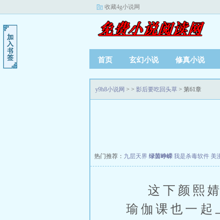
收藏4g小说网
首页
玄幻小说
修真小说
y9h8小说网
>
>
影后要吃回头草
> 第61章
热门推荐：
九层天界
绿茵峥嵘
我是杀毒软件
美
这下颜熙婧跟
瑜伽课也一起