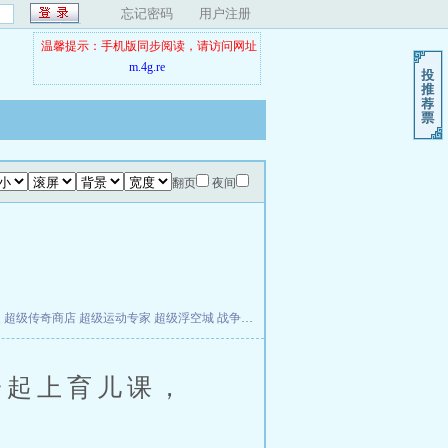
忘记密码
用户注册
温馨提示：手机版同步阅读，请访问网址
m.4g.re
翻页
夜间
夫
超级传奇商店
超级运动专家
超级浮空城
战争天堂
混元道纪
教练万岁
都市全能巨星
起上育儿课，