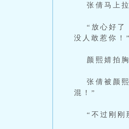
张倩马上拉着
“放心好了，
没人敢惹你！
颜熙婧拍胸
张倩被颜熙婧
混！”
“不过刚刚那