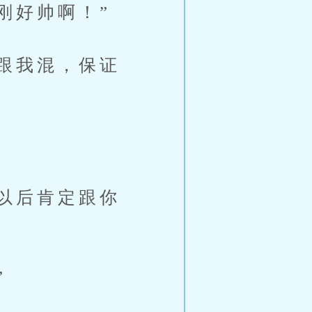
刚好帅啊！”
跟我混，保证
以后肯定跟你
”