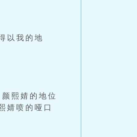
得以我的地
颜熙婧的地位
熙婧喷的哑口