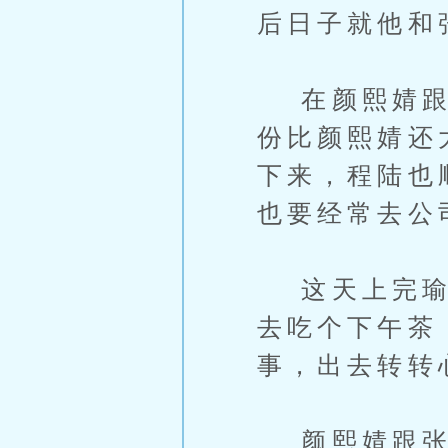
后日子就他和
在颜熙婧跟张
份比颜熙婧还
下来，程陆也
也要经常去公
这天上完瑜伽
去吃个下午茶
事，出去转转
颜熙婧跟张