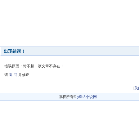
出现错误！
错误原因：对不起，该文章不存在！
请
返 回
并修正
[
关
版权所有©
y9h8小说网