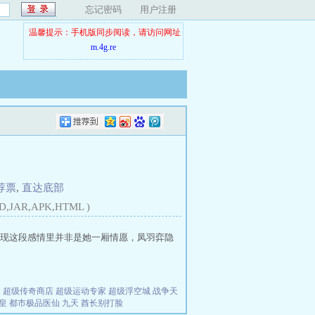
忘记密码
用户注册
温馨提示：手机版同步阅读，请访问网址
m.4g.re
荐票
,
直达底部
D,JAR,APK,HTML )
现这段感情里并非是她一厢情愿，凤羽弈隐
夫
超级传奇商店
超级运动专家
超级浮空城
战争天
皇
都市极品医仙
九天
酋长别打脸