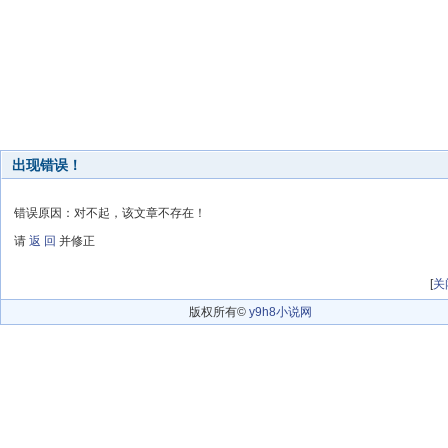
出现错误！
错误原因：对不起，该文章不存在！
请
返 回
并修正
[
关
版权所有©
y9h8小说网