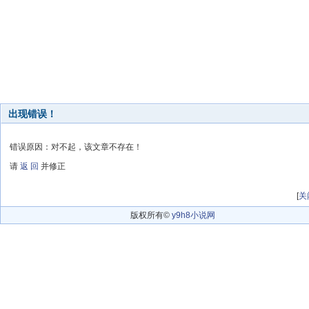
出现错误！
错误原因：对不起，该文章不存在！
请
返 回
并修正
[
关
版权所有©
y9h8小说网