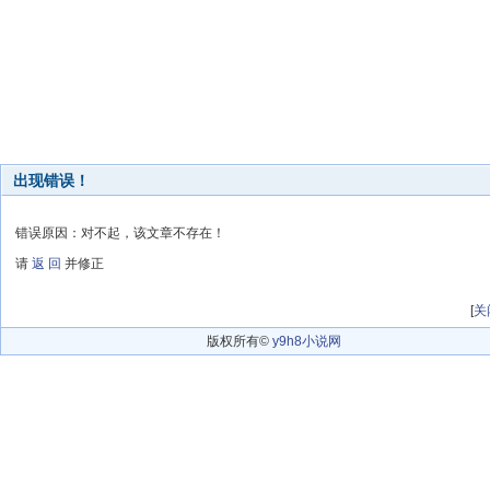
出现错误！
错误原因：对不起，该文章不存在！
请
返 回
并修正
[
关
版权所有©
y9h8小说网